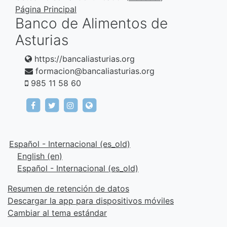
Página Principal
Banco de Alimentos de
Asturias
https://bancaliasturias.org
formacion@bancaliasturias.org
985 11 58 60
https://www.facebook.com/fundacionbancodeal
https://twitter.com/bancaliasturias
https://www.instagram.com/bancaliast
https://bancaliasturias.org
Español - Internacional ‎(es_old)‎
English ‎(en)‎
Español - Internacional ‎(es_old)‎
Resumen de retención de datos
Descargar la app para dispositivos móviles
Cambiar al tema estándar