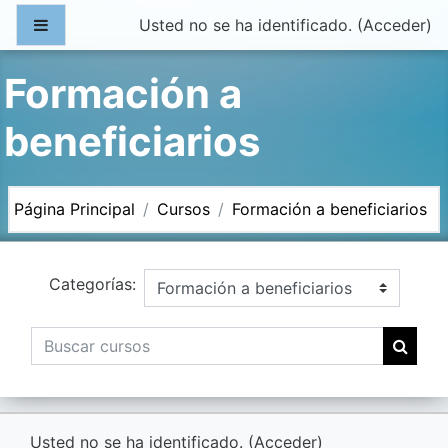
Salta al contenido principal
Panel lateral
Usted no se ha identificado. (
Acceder
)
Formación a
beneficiarios
Página Principal
Cursos
Formación a beneficiarios
Categorías:
Buscar cursos
Buscar
Usted no se ha identificado. (
Acceder
)