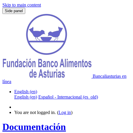
Skip to main content
Side panel
Bancaliasturias en
línea
English ‎(en)‎
English ‎(en)‎
Español - Internacional ‎(es_old)‎
You are not logged in. (
Log in
)
Documentación