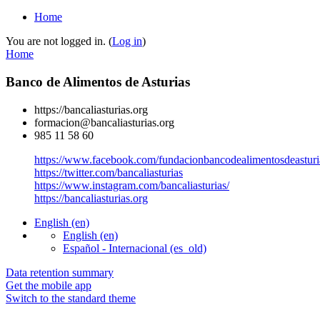
Home
You are not logged in. (
Log in
)
Home
Banco de Alimentos de Asturias
https://bancaliasturias.org
formacion@bancaliasturias.org
985 11 58 60
https://www.facebook.com/fundacionbancodealimentosdeasturi
https://twitter.com/bancaliasturias
https://www.instagram.com/bancaliasturias/
https://bancaliasturias.org
English ‎(en)‎
English ‎(en)‎
Español - Internacional ‎(es_old)‎
Data retention summary
Get the mobile app
Switch to the standard theme