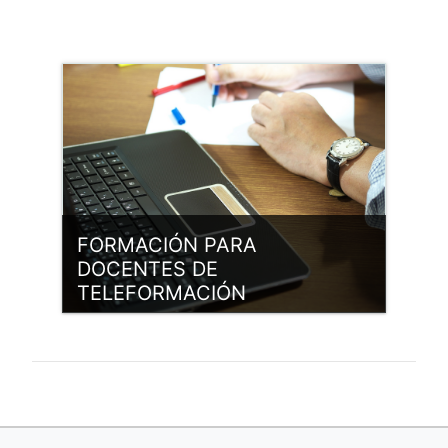
Categoría:
Formación interna
Entrar
Profesor: Inmaculada Argüelles
Suárez
Profesor: Vicente Barriales
Álvarez
Profesor: Alejandro González
Fernández
FORMACIÓN PARA
DOCENTES DE
TELEFORMACIÓN
Categoría:
Formación interna
Entrar
Profesor: Alejandro González