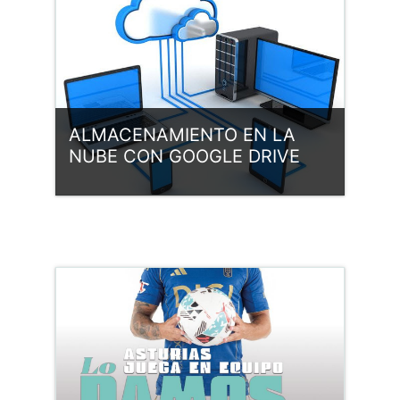
ALMACENAMIENTO EN LA
NUBE CON GOOGLE DRIVE
Categoría:
Formación interna
Entrar
Profesor: Isabel Amanda Álvarez
Profesor: Alejandro González
Fernández
Profesor: Juan Carlos Muñoz
Hevia