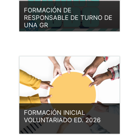
FORMACIÓN DE
RESPONSABLE DE TURNO DE
UNA GR
Categoría:
Formación interna
Entrar
Profesor: Isabel Amanda Álvarez
Profesor: Xuan Carlos Flórez
López
Profesor: Alejandro González
Fernández
Profesor: Manuel Mori Menéndez
FORMACIÓN INICIAL
Profesor: Elena Yaguez Rivas
VOLUNTARIADO ED. 2026