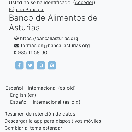
Usted no se ha identificado. (
Acceder
)
Fernández
Página Principal
Profesor: Carla Martínez Vázquez
Banco de Alimentos de
Asturias
https://bancaliasturias.org
formacion@bancaliasturias.org
985 11 58 60
https://www.facebook.com/fundacionbancodeal
https://twitter.com/bancaliasturias
https://www.instagram.com/bancaliast
https://bancaliasturias.org
Español - Internacional ‎(es_old)‎
English ‎(en)‎
Español - Internacional ‎(es_old)‎
Resumen de retención de datos
Descargar la app para dispositivos móviles
Cambiar al tema estándar